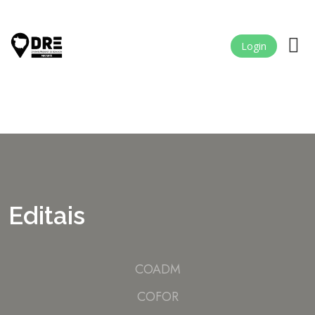
Login
Editais
COADM
COFOR