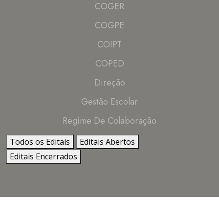
COGER
COGPE
COIPT
COPED
Direção
Gestão Escolar
Regime De Colaboração
Todos os Editais
Editais Abertos
Editais Encerrados